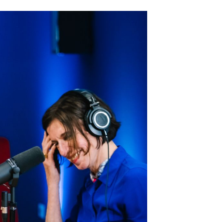
wir abends im Bett
ltagsbegleiter – und
geteilte
rollen durch Social
t gemacht sind.