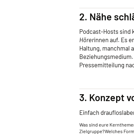
2. Nähe schl
Podcast-Hosts sind 
Hörer
innen auf. Es e
Haltung, manchmal au
Beziehungsmedium. We
Pressemitteilung nac
3. Konzept v
Einfach draufloslaber
Was sind eure Kerntheme
Zielgruppe?
Welches Forma