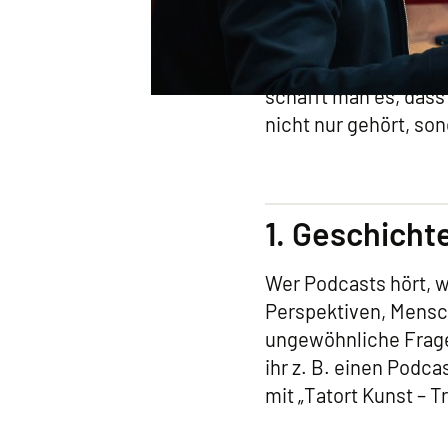
Lange bevor wir lese
Vor der Erfindung d
weiterzugeben. Kein 
schafft man es, dass
nicht nur gehört, so
1. Geschicht
Wer Podcasts hört, 
Perspektiven, Mensch
ungewöhnliche Frage
ihr z. B. einen Podc
mit „Tatort Kunst – T