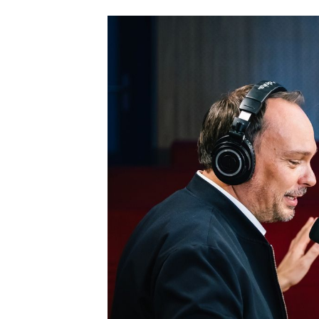
Sie begleiten uns be
liegen: Podcasts sind
genau darin liegt ihr
Denn Podcasts schaff
Aufmerksamkeit über
Media in Sekunden we
Was macht e