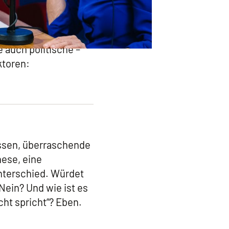
ern und Großeltern.
 der Wahl, um Wissen
 erreichen. Aber wie
 auch politische –
ktoren:
issen, überraschende
ese, eine
nterschied. Würdet
Nein? Und wie ist es
cht spricht“? Eben.