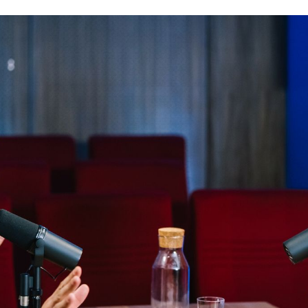
im Sport, beim Autofahren, in der U-Bahn und wenn 
 viel mehr als gesprochene Information. Sie sind Al
 größtes Potenzial.
en etwas, das klassische Medien selten leisten: un
 20, 30, manchmal 60 Minuten. Während wir beim Sc
iterziehen, bleiben wir bei Podcasts – wenn sie gu
inen Podcast erfolgreich?