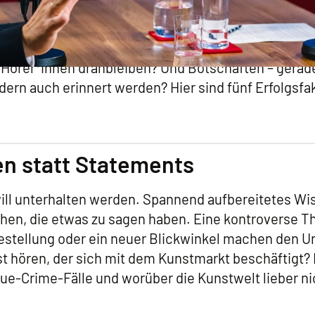
n können, lauschen wir den Geschichten unserer Elt
es Buchdrucks war das gesprochene Wort das Mittel
Wunder, dass Podcasts heute ein Millionenpublikum
 Hörer*innen dranbleiben? Und Botschaften – gerade
ndern auch erinnert werden? Hier sind fünf Erfolgsfa
en statt Statements
will unterhalten werden. Spannend aufbereitetes W
en, die etwas zu sagen haben. Eine kontroverse Th
stellung oder ein neuer Blickwinkel machen den U
ast hören, der sich mit dem Kunstmarkt beschäftigt? 
rue-Crime-Fälle und worüber die Kunstwelt lieber ni